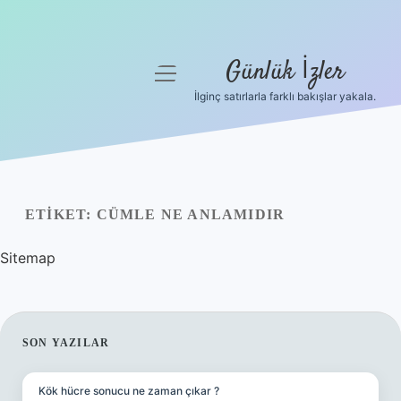
Günlük İzler
menüyü
aç
İlginç satırlarla farklı bakışlar yakala.
Anasayfa
Gizlilik Politikası
Yasal Uyarı
ETIKET:
CÜMLE NE ANLAMIDIR
Hakkımızda
Sitemap
SIDEBAR
SON YAZILAR
Kök hücre sonucu ne zaman çıkar ?