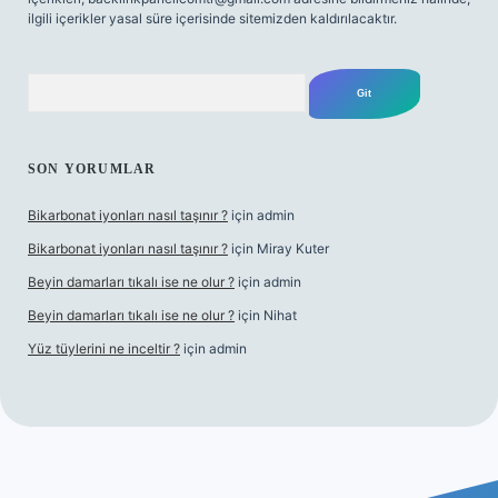
ilgili içerikler yasal süre içerisinde sitemizden kaldırılacaktır.
Arama
SON YORUMLAR
Bikarbonat iyonları nasıl taşınır ?
için
admin
Bikarbonat iyonları nasıl taşınır ?
için
Miray Kuter
Beyin damarları tıkalı ise ne olur ?
için
admin
Beyin damarları tıkalı ise ne olur ?
için
Nihat
Yüz tüylerini ne inceltir ?
için
admin
bet