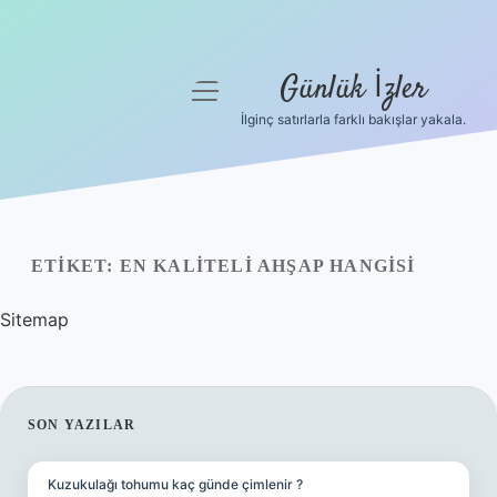
Günlük İzler
menüyü
aç
İlginç satırlarla farklı bakışlar yakala.
Anasayfa
Gizlilik Politikası
Yasal Uyarı
ETIKET:
EN KALITELI AHŞAP HANGISI
Hakkımızda
Sitemap
SIDEBAR
SON YAZILAR
Kuzukulağı tohumu kaç günde çimlenir ?