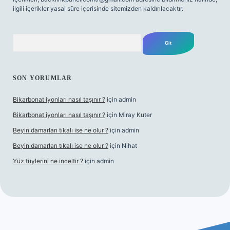
ilgili içerikler yasal süre içerisinde sitemizden kaldırılacaktır.
Arama
SON YORUMLAR
Bikarbonat iyonları nasıl taşınır ?
için
admin
Bikarbonat iyonları nasıl taşınır ?
için
Miray Kuter
Beyin damarları tıkalı ise ne olur ?
için
admin
Beyin damarları tıkalı ise ne olur ?
için
Nihat
Yüz tüylerini ne inceltir ?
için
admin
lbet