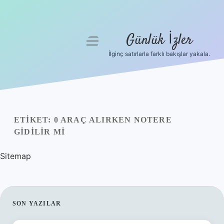
Günlük İzler
menüyü
aç
İlginç satırlarla farklı bakışlar yakala.
Anasayfa
Gizlilik Politikası
Yasal Uyarı
ETIKET:
0 ARAÇ ALIRKEN NOTERE
GIDILIR MI
Hakkımızda
Sitemap
SIDEBAR
SON YAZILAR