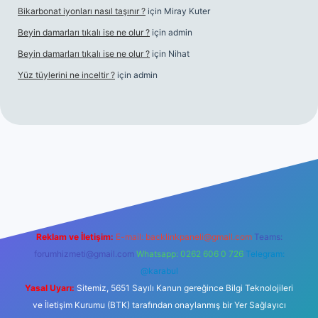
Bikarbonat iyonları nasıl taşınır ?
için
Miray Kuter
Beyin damarları tıkalı ise ne olur ?
için
admin
Beyin damarları tıkalı ise ne olur ?
için
Nihat
Yüz tüylerini ne inceltir ?
için
admin
lbet
Reklam ve İletişim:
E-mail:
backlinkpaneli@gmail.com
Teams:
forumhizmeti@gmail.com
Whatsapp: 0262 606 0 726
Telegram:
@karabul
Yasal Uyarı:
Sitemiz, 5651 Sayılı Kanun gereğince Bilgi Teknolojileri
ve İletişim Kurumu (BTK) tarafından onaylanmış bir Yer Sağlayıcı