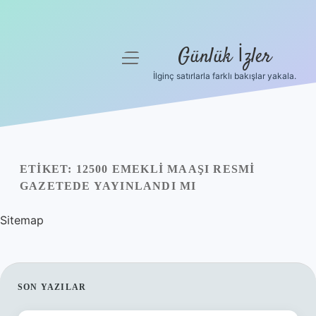
Günlük İzler
menüyü
aç
İlginç satırlarla farklı bakışlar yakala.
Anasayfa
Gizlilik Politikası
Yasal Uyarı
ETIKET:
12500 EMEKLI MAAŞI RESMI
GAZETEDE YAYINLANDI MI
Hakkımızda
Sitemap
SIDEBAR
SON YAZILAR