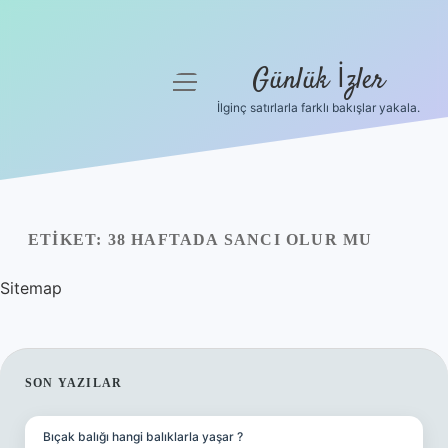
Günlük İzler
menüyü
aç
İlginç satırlarla farklı bakışlar yakala.
Anasayfa
Gizlilik Politikası
Yasal Uyarı
ETIKET:
38 HAFTADA SANCI OLUR MU
Hakkımızda
Sitemap
SIDEBAR
SON YAZILAR
Bıçak balığı hangi balıklarla yaşar ?