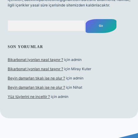
ilgili içerikler yasal süre içerisinde sitemizden kaldırılacaktır.
Arama
SON YORUMLAR
Bikarbonat iyonları nasıl taşınır ?
için
admin
Bikarbonat iyonları nasıl taşınır ?
için
Miray Kuter
Beyin damarları tıkalı ise ne olur ?
için
admin
Beyin damarları tıkalı ise ne olur ?
için
Nihat
Yüz tüylerini ne inceltir ?
için
admin
bet