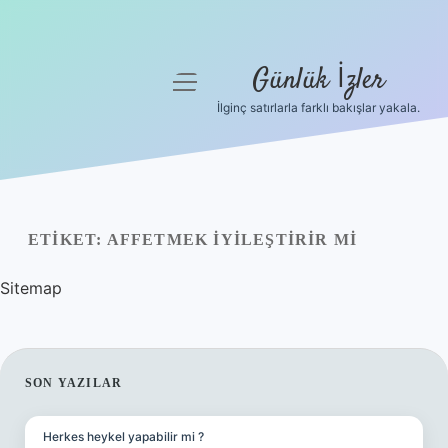
Günlük İzler
menüyü
aç
İlginç satırlarla farklı bakışlar yakala.
Anasayfa
Gizlilik Politikası
Yasal Uyarı
ETIKET:
AFFETMEK IYILEŞTIRIR MI
Hakkımızda
Sitemap
SIDEBAR
SON YAZILAR
Herkes heykel yapabilir mi ?