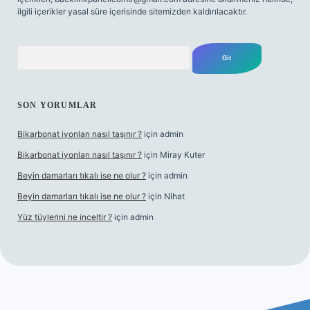
ilgili içerikler yasal süre içerisinde sitemizden kaldırılacaktır.
Arama
SON YORUMLAR
Bikarbonat iyonları nasıl taşınır ?
için
admin
Bikarbonat iyonları nasıl taşınır ?
için
Miray Kuter
Beyin damarları tıkalı ise ne olur ?
için
admin
Beyin damarları tıkalı ise ne olur ?
için
Nihat
Yüz tüylerini ne inceltir ?
için
admin
ilbet