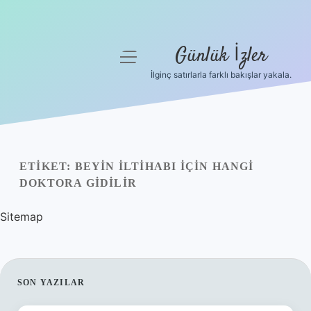
Günlük İzler
menüyü
aç
İlginç satırlarla farklı bakışlar yakala.
Anasayfa
Gizlilik Politikası
Yasal Uyarı
ETIKET:
BEYIN ILTIHABI IÇIN HANGI
DOKTORA GIDILIR
Hakkımızda
Sitemap
SIDEBAR
SON YAZILAR