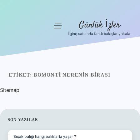
Günlük İzler
menüyü
aç
İlginç satırlarla farklı bakışlar yakala.
Anasayfa
Gizlilik Politikası
Yasal Uyarı
ETIKET:
BOMONTI NERENIN BIRASI
Hakkımızda
Sitemap
SIDEBAR
SON YAZILAR
Bıçak balığı hangi balıklarla yaşar ?