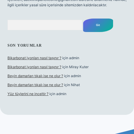
ilgili içerikler yasal süre içerisinde sitemizden kaldırılacaktır.
Arama
SON YORUMLAR
Bikarbonat iyonları nasıl taşınır ?
için
admin
Bikarbonat iyonları nasıl taşınır ?
için
Miray Kuter
Beyin damarları tıkalı ise ne olur ?
için
admin
Beyin damarları tıkalı ise ne olur ?
için
Nihat
Yüz tüylerini ne inceltir ?
için
admin
lbet