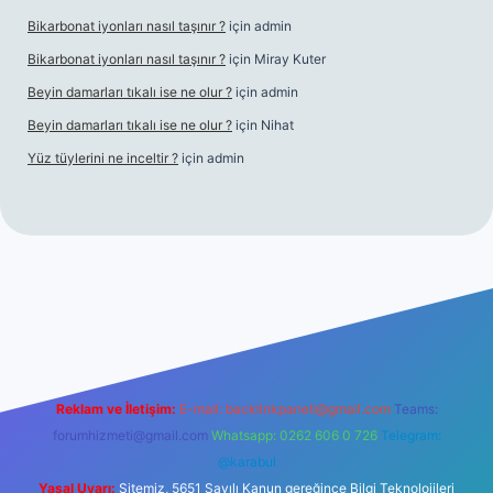
Bikarbonat iyonları nasıl taşınır ?
için
admin
Bikarbonat iyonları nasıl taşınır ?
için
Miray Kuter
Beyin damarları tıkalı ise ne olur ?
için
admin
Beyin damarları tıkalı ise ne olur ?
için
Nihat
Yüz tüylerini ne inceltir ?
için
admin
lbet
Reklam ve İletişim:
E-mail:
backlinkpaneli@gmail.com
Teams:
forumhizmeti@gmail.com
Whatsapp: 0262 606 0 726
Telegram:
@karabul
Yasal Uyarı:
Sitemiz, 5651 Sayılı Kanun gereğince Bilgi Teknolojileri