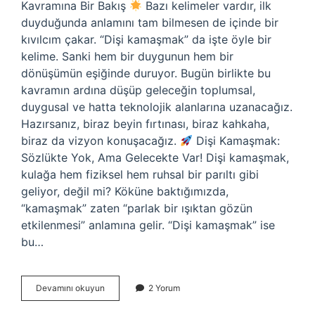
Kavramına Bir Bakış
Bazı kelimeler vardır, ilk
duyduğunda anlamını tam bilmesen de içinde bir
kıvılcım çakar. “Dişi kamaşmak” da işte öyle bir
kelime. Sanki hem bir duygunun hem bir
dönüşümün eşiğinde duruyor. Bugün birlikte bu
kavramın ardına düşüp geleceğin toplumsal,
duygusal ve hatta teknolojik alanlarına uzanacağız.
Hazırsanız, biraz beyin fırtınası, biraz kahkaha,
biraz da vizyon konuşacağız.
Dişi Kamaşmak:
Sözlükte Yok, Ama Gelecekte Var! Dişi kamaşmak,
kulağa hem fiziksel hem ruhsal bir parıltı gibi
geliyor, değil mi? Köküne baktığımızda,
“kamaşmak” zaten “parlak bir ışıktan gözün
etkilenmesi” anlamına gelir. “Dişi kamaşmak” ise
bu…
Dişi
Devamını okuyun
2 Yorum
Kamaşmak
ne