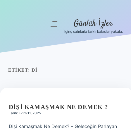
Günlük İzler
menüyü
aç
İlginç satırlarla farklı bakışlar yakala.
Anasayfa
Gizlilik Politikası
Yasal Uyarı
ETIKET:
DI
Hakkımızda
DIŞI KAMAŞMAK NE DEMEK ?
Tarih: Ekim 11, 2025
Dişi Kamaşmak Ne Demek? – Geleceğin Parlayan