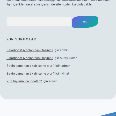
ilgili içerikler yasal süre içerisinde sitemizden kaldırılacaktır.
Arama
SON YORUMLAR
Bikarbonat iyonları nasıl taşınır ?
için
admin
Bikarbonat iyonları nasıl taşınır ?
için
Miray Kuter
Beyin damarları tıkalı ise ne olur ?
için
admin
Beyin damarları tıkalı ise ne olur ?
için
Nihat
Yüz tüylerini ne inceltir ?
için
admin
lbet