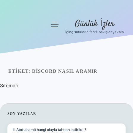
Günlük İzler
menüyü
aç
İlginç satırlarla farklı bakışlar yakala.
Anasayfa
Gizlilik Politikası
Yasal Uyarı
ETIKET:
DISCORD NASIL ARANIR
Hakkımızda
Sitemap
SIDEBAR
SON YAZILAR
II. Abdülhamit hangi olayla tahttan indirildi ?