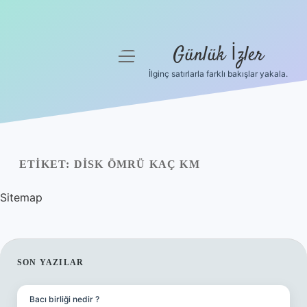
Günlük İzler
menüyü
aç
İlginç satırlarla farklı bakışlar yakala.
Anasayfa
Gizlilik Politikası
Yasal Uyarı
ETIKET:
DISK ÖMRÜ KAÇ KM
Hakkımızda
Sitemap
SIDEBAR
SON YAZILAR
Bacı birliği nedir ?