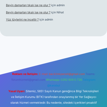
Beyin damarları tıkalı ise ne olur ?
için
admin
Beyin damarları tıkalı ise ne olur ?
için
Nihat
Yüz tüylerini ne inceltir ?
için
admin
lbet
Reklam ve İletişim:
E-mail:
backlinkpaneli@gmail.com
Teams:
forumhizmeti@gmail.com
Whatsapp: 0262 606 0 726
Telegram:
@karabul
Yasal Uyarı:
Sitemiz, 5651 Sayılı Kanun gereğince Bilgi Teknolojileri
ve İletişim Kurumu (BTK) tarafından onaylanmış bir Yer Sağlayıcı
olarak hizmet vermektedir. Bu nedenle, sitedeki içerikleri proaktif