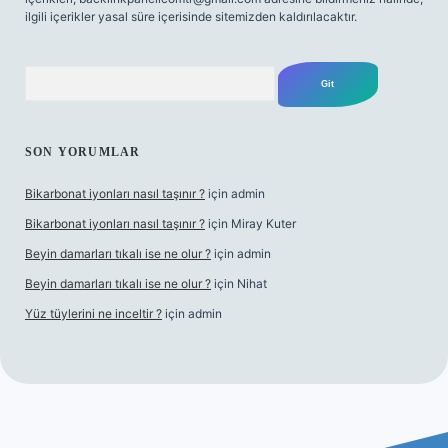
ilgili içerikler yasal süre içerisinde sitemizden kaldırılacaktır.
Arama
SON YORUMLAR
Bikarbonat iyonları nasıl taşınır ?
için
admin
Bikarbonat iyonları nasıl taşınır ?
için
Miray Kuter
Beyin damarları tıkalı ise ne olur ?
için
admin
Beyin damarları tıkalı ise ne olur ?
için
Nihat
Yüz tüylerini ne inceltir ?
için
admin
bet