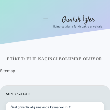
Günlük İzler
menüyü
aç
İlginç satırlarla farklı bakışlar yakala.
Anasayfa
Gizlilik Politikası
Yasal Uyarı
ETIKET:
ELIF KAÇINCI BÖLÜMDE ÖLÜYOR
Hakkımızda
Sitemap
SIDEBAR
SON YAZILAR
Özel güvenlik atış sınavında kalma var mı ?