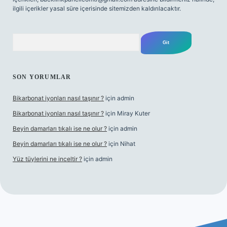
ilgili içerikler yasal süre içerisinde sitemizden kaldırılacaktır.
Arama
SON YORUMLAR
Bikarbonat iyonları nasıl taşınır ?
için
admin
Bikarbonat iyonları nasıl taşınır ?
için
Miray Kuter
Beyin damarları tıkalı ise ne olur ?
için
admin
Beyin damarları tıkalı ise ne olur ?
için
Nihat
Yüz tüylerini ne inceltir ?
için
admin
bet