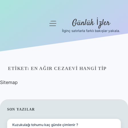
Günlük İzler
menüyü
aç
İlginç satırlarla farklı bakışlar yakala.
Anasayfa
Gizlilik Politikası
Yasal Uyarı
ETIKET:
EN AĞIR CEZAEVI HANGI TIP
Hakkımızda
Sitemap
SIDEBAR
SON YAZILAR
Kuzukulağı tohumu kaç günde çimlenir ?