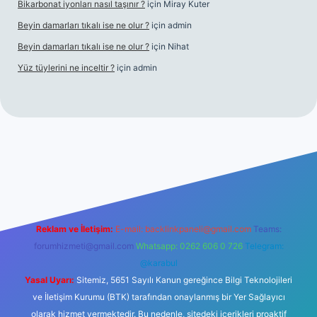
Bikarbonat iyonları nasıl taşınır ?
için
Miray Kuter
Beyin damarları tıkalı ise ne olur ?
için
admin
Beyin damarları tıkalı ise ne olur ?
için
Nihat
Yüz tüylerini ne inceltir ?
için
admin
bet
Reklam ve İletişim:
E-mail:
backlinkpaneli@gmail.com
Teams:
forumhizmeti@gmail.com
Whatsapp: 0262 606 0 726
Telegram:
@karabul
Yasal Uyarı:
Sitemiz, 5651 Sayılı Kanun gereğince Bilgi Teknolojileri
ve İletişim Kurumu (BTK) tarafından onaylanmış bir Yer Sağlayıcı
olarak hizmet vermektedir. Bu nedenle, sitedeki içerikleri proaktif