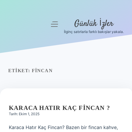
Günlük İzler
menüyü
aç
İlginç satırlarla farklı bakışlar yakala.
Anasayfa
Gizlilik Politikası
Yasal Uyarı
ETIKET:
FINCAN
Hakkımızda
KARACA HATIR KAÇ FINCAN ?
Tarih: Ekim 1, 2025
Karaca Hatır Kaç Fincan? Bazen bir fincan kahve,