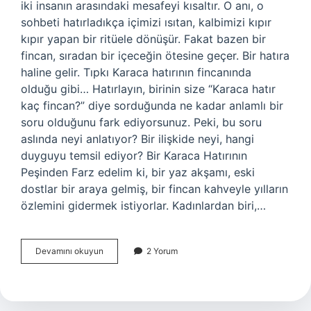
iki insanın arasındaki mesafeyi kısaltır. O anı, o
sohbeti hatırladıkça içimizi ısıtan, kalbimizi kıpır
kıpır yapan bir ritüele dönüşür. Fakat bazen bir
fincan, sıradan bir içeceğin ötesine geçer. Bir hatıra
haline gelir. Tıpkı Karaca hatırının fincanında
olduğu gibi… Hatırlayın, birinin size “Karaca hatır
kaç fincan?” diye sorduğunda ne kadar anlamlı bir
soru olduğunu fark ediyorsunuz. Peki, bu soru
aslında neyi anlatıyor? Bir ilişkide neyi, hangi
duyguyu temsil ediyor? Bir Karaca Hatırının
Peşinden Farz edelim ki, bir yaz akşamı, eski
dostlar bir araya gelmiş, bir fincan kahveyle yılların
özlemini gidermek istiyorlar. Kadınlardan biri,…
Karaca
Devamını okuyun
2 Yorum
hatır
kaç
fincan
?