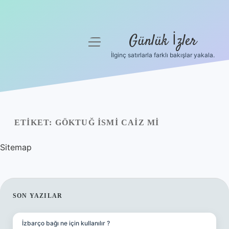
Günlük İzler
menüyü
aç
İlginç satırlarla farklı bakışlar yakala.
Anasayfa
Gizlilik Politikası
Yasal Uyarı
ETIKET:
GÖKTUĞ ISMI CAIZ MI
Hakkımızda
Sitemap
SIDEBAR
SON YAZILAR
İzbarço bağı ne için kullanılır ?