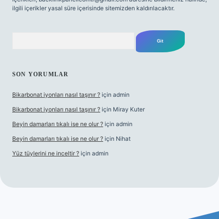
ilgili içerikler yasal süre içerisinde sitemizden kaldırılacaktır.
Arama
SON YORUMLAR
Bikarbonat iyonları nasıl taşınır ?
için
admin
Bikarbonat iyonları nasıl taşınır ?
için
Miray Kuter
Beyin damarları tıkalı ise ne olur ?
için
admin
Beyin damarları tıkalı ise ne olur ?
için
Nihat
Yüz tüylerini ne inceltir ?
için
admin
lbet