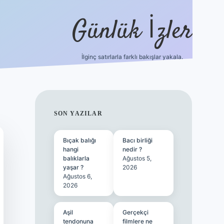
Günlük İzler
İlginç satırlarla farklı bakışlar yakala.
ilbet
SIDEBAR
SON YAZILAR
Bıçak balığı
Bacı birliği
hangi
nedir ?
balıklarla
Ağustos 5,
yaşar ?
2026
Ağustos 6,
2026
Aşil
Gerçekçi
tendonuna
filmlere ne