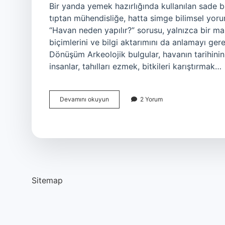
Bir yanda yemek hazırlığında kullanılan sade b
tıptan mühendisliğe, hatta simge bilimsel yoru
“Havan neden yapılır?” sorusu, yalnızca bir malz
biçimlerini ve bilgi aktarımını da anlamayı ger
Dönüşüm Arkeolojik bulgular, havanın tarihinin
insanlar, tahılları ezmek, bitkileri karıştırmak…
Havan
Devamını okuyun
2 Yorum
neden
yapılır
?
Sitemap