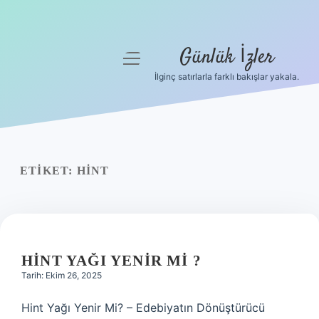
Günlük İzler
menüyü
aç
İlginç satırlarla farklı bakışlar yakala.
Anasayfa
Gizlilik Politikası
Yasal Uyarı
ETIKET:
HINT
Hakkımızda
HINT YAĞI YENIR MI ?
Tarih: Ekim 26, 2025
Hint Yağı Yenir Mi? – Edebiyatın Dönüştürücü