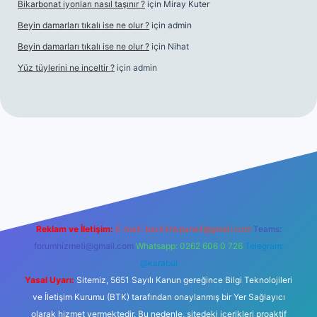
Bikarbonat iyonları nasıl taşınır ?
için
Miray Kuter
Beyin damarları tıkalı ise ne olur ?
için
admin
Beyin damarları tıkalı ise ne olur ?
için
Nihat
Yüz tüylerini ne inceltir ?
için
admin
bet
Reklam ve İletişim:
E-mail:
backlinkpaneli@gmail.com
Teams:
forumhizmeti@gmail.com
Whatsapp: 0262 606 0 726
Telegram:
@karabul
Yasal Uyarı:
Sitemiz, 5651 Sayılı Kanun gereğince Bilgi Teknolojileri
ve İletişim Kurumu (BTK) tarafından onaylanmış bir Yer Sağlayıcı
olarak hizmet vermektedir. Bu nedenle, sitedeki içerikleri proaktif