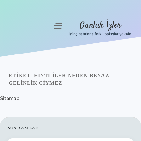
Günlük İzler
menüyü
aç
İlginç satırlarla farklı bakışlar yakala.
Anasayfa
Gizlilik Politikası
Yasal Uyarı
ETIKET:
HINTLILER NEDEN BEYAZ
GELINLIK GIYMEZ
Hakkımızda
Sitemap
SIDEBAR
SON YAZILAR