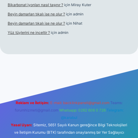
Bikarbonat iyonları nasıl taşınır ?
için
Miray Kuter
Beyin damarları tıkalı ise ne olur ?
için
admin
Beyin damarları tıkalı ise ne olur ?
için
Nihat
Yüz tüylerini ne inceltir ?
için
admin
lbet
Reklam ve İletişim:
E-mail:
backlinkpaneli@gmail.com
Teams:
forumhizmeti@gmail.com
Whatsapp: 0262 606 0 726
Telegram:
@karabul
Yasal Uyarı:
Sitemiz, 5651 Sayılı Kanun gereğince Bilgi Teknolojileri
ve İletişim Kurumu (BTK) tarafından onaylanmış bir Yer Sağlayıcı