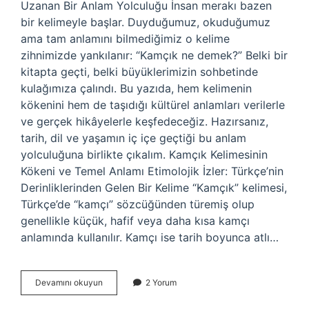
Uzanan Bir Anlam Yolculuğu İnsan merakı bazen
bir kelimeyle başlar. Duyduğumuz, okuduğumuz
ama tam anlamını bilmediğimiz o kelime
zihnimizde yankılanır: “Kamçık ne demek?” Belki bir
kitapta geçti, belki büyüklerimizin sohbetinde
kulağımıza çalındı. Bu yazıda, hem kelimenin
kökenini hem de taşıdığı kültürel anlamları verilerle
ve gerçek hikâyelerle keşfedeceğiz. Hazırsanız,
tarih, dil ve yaşamın iç içe geçtiği bu anlam
yolculuğuna birlikte çıkalım. Kamçık Kelimesinin
Kökeni ve Temel Anlamı Etimolojik İzler: Türkçe’nin
Derinliklerinden Gelen Bir Kelime “Kamçık” kelimesi,
Türkçe’de “kamçı” sözcüğünden türemiş olup
genellikle küçük, hafif veya daha kısa kamçı
anlamında kullanılır. Kamçı ise tarih boyunca atlı…
Kamçık
Devamını okuyun
2 Yorum
ne
demek