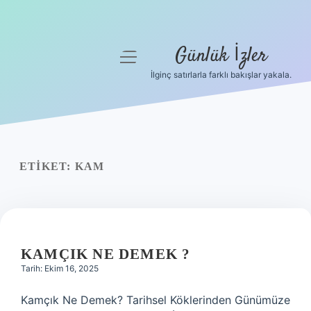
Günlük İzler
menüyü
aç
İlginç satırlarla farklı bakışlar yakala.
Anasayfa
Gizlilik Politikası
Yasal Uyarı
ETIKET:
KAM
Hakkımızda
KAMÇIK NE DEMEK ?
Tarih: Ekim 16, 2025
Kamçık Ne Demek? Tarihsel Köklerinden Günümüze