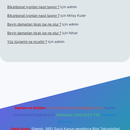
Bikarbonat iyonları nasıl taşınır ?
için
admin
Bikarbonat iyonları nasıl taşınır ?
için
Miray Kuter
Beyin damarları tıkalı ise ne olur ?
için
admin
Beyin damarları tıkalı ise ne olur ?
için
Nihat
Yüz tüylerini ne inceltir ?
için
admin
t
Reklam ve İletişim:
E-mail:
backlinkpaneli@gmail.com
Teams:
forumhizmeti@gmail.com
Whatsapp: 0262 606 0 726
Telegram:
@karabul
Yasal Uyarı:
Sitemiz, 5651 Sayılı Kanun gereğince Bilgi Teknolojileri