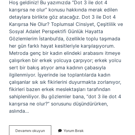
Hoş geldiniz! Bu yazımızda “Dot 3 ile dot 4
karışırsa ne olur” konusu hakkında merak edilen
detaylara birlikte göz atacağız. Dot 3 ile Dot 4
Karışırsa Ne Olur? Toplumsal Cinsiyet, Çeşitlilik ve
Sosyal Adalet Perspektifi Günlük Hayatta
Gözlemlerim İstanbul’da, özellikle toplu taşımada
her gün farklı hayat kesitleriyle karşılaşıyorum.
Metroda genç bir kadın elindeki arabasını itmeye
çalışırken bir erkek yolcuya çarpıyor; erkek yolcu
sert bir bakış atıyor ama kadının çabasıyla
ilgilenmiyor. İşyerinde ise toplantılarda kadın
çalışanlar sık sık fikirlerini duyurmakta zorlanıyor,
fikirleri bazen erkek meslektaşları tarafından
sahipleniliyor. Bu gözlemler bana, “dot 3 ile dot 4
karışırsa ne olur?” sorusunu düşündürürken,
aslında…
Dot
Devamını okuyun
Yorum Bırak