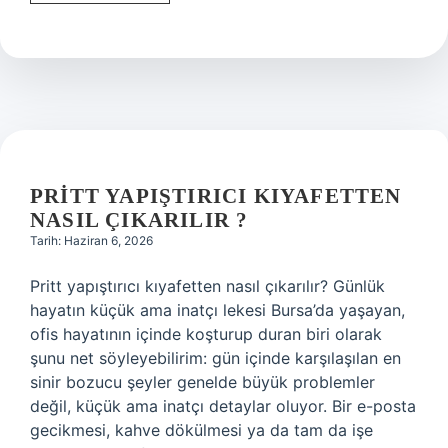
3
ile
dot
4
karışırsa
ne
olur
?
PRITT YAPIŞTIRICI KIYAFETTEN
NASIL ÇIKARILIR ?
Tarih: Haziran 6, 2026
Pritt yapıştırıcı kıyafetten nasıl çıkarılır? Günlük
hayatın küçük ama inatçı lekesi Bursa’da yaşayan,
ofis hayatının içinde koşturup duran biri olarak
şunu net söyleyebilirim: gün içinde karşılaşılan en
sinir bozucu şeyler genelde büyük problemler
değil, küçük ama inatçı detaylar oluyor. Bir e-posta
gecikmesi, kahve dökülmesi ya da tam da işe