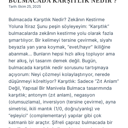
BULMACADA KARŞITLIK NEDIR ?
Tarih: Ekim 25, 2025
Bulmacada Karşıtlık Nedir? Zekânın Kestirme
Yoluna İtiraz Şunu peşin söyleyeyim: “Karşıtlık”
bulmacalarda zekânın kestirme yolu olarak fazla
şımartılıyor. Bir kelimeyi tersine çevirmek, siyahı
beyazla yan yana koymak, “evet/hayır” ikiliğine
abanmak… Bunların hepsi hızlı alkış topluyor ama
her alkış, iyi tasarım demek değil. Bugün,
bulmacada karşıtlık nedir sorusunu tartışmaya
açıyorum: Neyi çözmeyi kolaylaştırıyor, nerede
düşünmeyi köreltiyor? Karşıtlık: Sadece “Zıt Anlam”
Değil, Yapısal Bir Manivela Bulmaca tasarımında
karşıtlık; antonym (zıt anlam), negasyon
(olumsuzlama), inversiyon (tersine çevirme), ayna
simetrisi, ikili mantık (1/0, doğru/yanlış) ve
“eşleyici” (complementary) yapılar gibi çok
katmanlı bir araçtır. Şifreli çapraz bulmacada bir