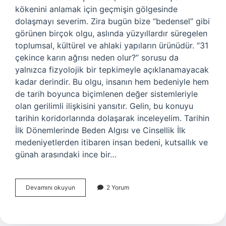
kökenini anlamak için geçmişin gölgesinde
dolaşmayı severim. Zira bugün bize “bedensel” gibi
görünen birçok olgu, aslında yüzyıllardır süregelen
toplumsal, kültürel ve ahlaki yapıların ürünüdür. “31
çekince karın ağrısı neden olur?” sorusu da
yalnızca fizyolojik bir tepkimeyle açıklanamayacak
kadar derindir. Bu olgu, insanın hem bedeniyle hem
de tarih boyunca biçimlenen değer sistemleriyle
olan gerilimli ilişkisini yansıtır. Gelin, bu konuyu
tarihin koridorlarında dolaşarak inceleyelim. Tarihin
İlk Dönemlerinde Beden Algısı ve Cinsellik İlk
medeniyetlerden itibaren insan bedeni, kutsallık ve
günah arasındaki ince bir…
31
Devamını okuyun
2 Yorum
çekince
karın
ağrısı
neden