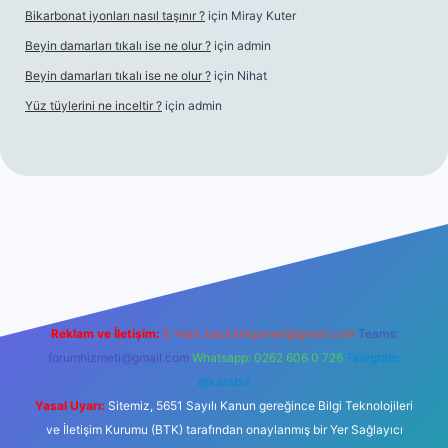
Bikarbonat iyonları nasıl taşınır ?
için
Miray Kuter
Beyin damarları tıkalı ise ne olur ?
için
admin
Beyin damarları tıkalı ise ne olur ?
için
Nihat
Yüz tüylerini ne inceltir ?
için
admin
et
Reklam ve İletişim:
E-mail:
backlinkpaneli@gmail.com
Teams:
forumhizmeti@gmail.com
Whatsapp: 0262 606 0 726
Telegram:
@karabul
Yasal Uyarı:
Sitemiz, 5651 Sayılı Kanun gereğince Bilgi Teknolojileri
ve İletişim Kurumu (BTK) tarafından onaylanmış bir Yer Sağlayıcı