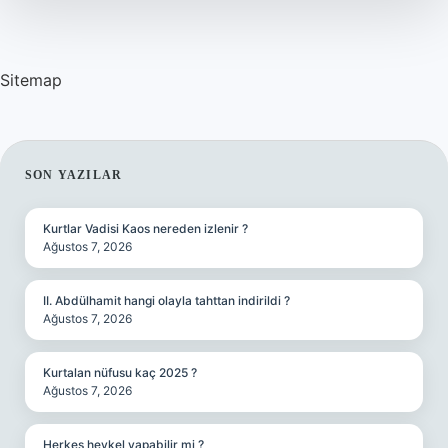
olur
?
Sitemap
SIDEBAR
SON YAZILAR
Kurtlar Vadisi Kaos nereden izlenir ?
Ağustos 7, 2026
II. Abdülhamit hangi olayla tahttan indirildi ?
Ağustos 7, 2026
Kurtalan nüfusu kaç 2025 ?
Ağustos 7, 2026
Herkes heykel yapabilir mi ?