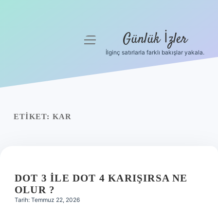
Günlük İzler
menüyü
aç
İlginç satırlarla farklı bakışlar yakala.
Anasayfa
Gizlilik Politikası
Yasal Uyarı
ETIKET:
KAR
Hakkımızda
DOT 3 ILE DOT 4 KARIŞIRSA NE
OLUR ?
Tarih: Temmuz 22, 2026