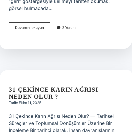
“geri” göstergesiyle kelimeyi tersten okumak,
görsel bulmacada…
Bulmacada
Devamını okuyun
2 Yorum
karşıtlık
nedir
?
31 ÇEKINCE KARIN AĞRISI
NEDEN OLUR ?
Tarih: Ekim 11, 2025
31 Çekince Karın Ağrısı Neden Olur? — Tarihsel
Süreçler ve Toplumsal Dönüşümler Üzerine Bir
İnceleme Bir tarihçi olarak, insan davranışlarının