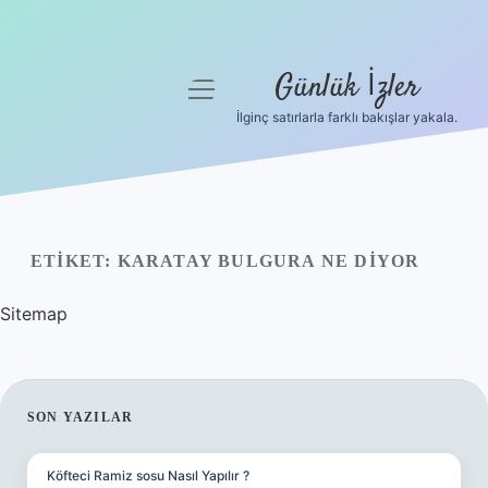
Günlük İzler
menüyü
aç
İlginç satırlarla farklı bakışlar yakala.
Anasayfa
Gizlilik Politikası
Yasal Uyarı
ETIKET:
KARATAY BULGURA NE DIYOR
Hakkımızda
Sitemap
SIDEBAR
SON YAZILAR
Köfteci Ramiz sosu Nasıl Yapılır ?