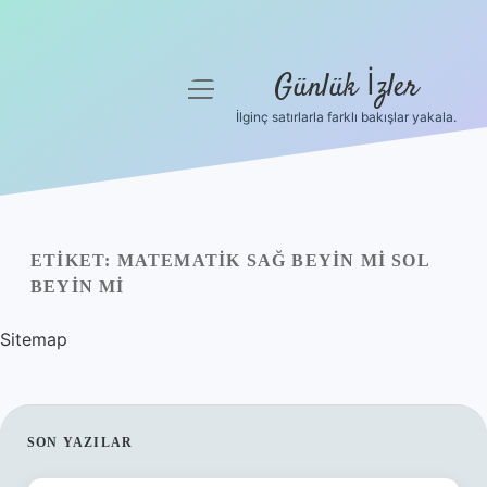
Günlük İzler
menüyü
aç
İlginç satırlarla farklı bakışlar yakala.
Anasayfa
Gizlilik Politikası
Yasal Uyarı
ETIKET:
MATEMATIK SAĞ BEYIN MI SOL
BEYIN MI
Hakkımızda
Sitemap
SIDEBAR
SON YAZILAR