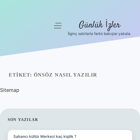
Günlük İzler
menüyü
aç
İlginç satırlarla farklı bakışlar yakala.
Anasayfa
Gizlilik Politikası
Yasal Uyarı
ETIKET:
ÖNSÖZ NASIL YAZILIR
Hakkımızda
Sitemap
SIDEBAR
SON YAZILAR
Sabancı kültür Merkezi kaç kişilik ?