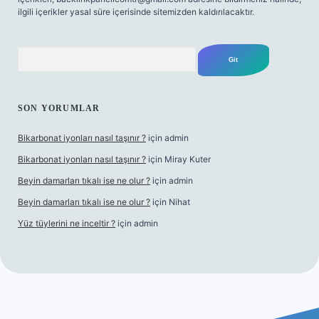
ilgili içerikler yasal süre içerisinde sitemizden kaldırılacaktır.
Arama
SON YORUMLAR
Bikarbonat iyonları nasıl taşınır ?
için
admin
Bikarbonat iyonları nasıl taşınır ?
için
Miray Kuter
Beyin damarları tıkalı ise ne olur ?
için
admin
Beyin damarları tıkalı ise ne olur ?
için
Nihat
Yüz tüylerini ne inceltir ?
için
admin
bet