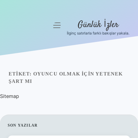
Günlük İzler
menüyü
aç
İlginç satırlarla farklı bakışlar yakala.
Anasayfa
Gizlilik Politikası
Yasal Uyarı
ETIKET:
OYUNCU OLMAK IÇIN YETENEK
ŞART MI
Hakkımızda
Sitemap
SIDEBAR
SON YAZILAR