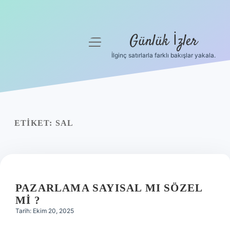
Günlük İzler
menüyü
aç
İlginç satırlarla farklı bakışlar yakala.
Anasayfa
Gizlilik Politikası
Yasal Uyarı
ETIKET:
SAL
Hakkımızda
PAZARLAMA SAYISAL MI SÖZEL
MI ?
Tarih: Ekim 20, 2025