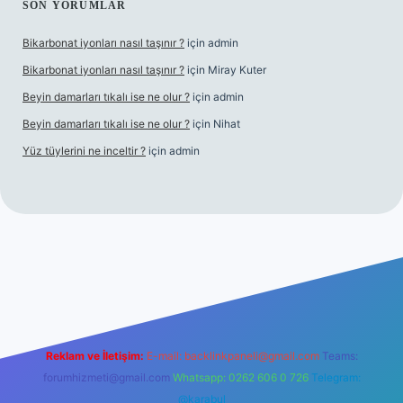
SON YORUMLAR
Bikarbonat iyonları nasıl taşınır ?
için
admin
Bikarbonat iyonları nasıl taşınır ?
için
Miray Kuter
Beyin damarları tıkalı ise ne olur ?
için
admin
Beyin damarları tıkalı ise ne olur ?
için
Nihat
Yüz tüylerini ne inceltir ?
için
admin
bet
Reklam ve İletişim:
E-mail:
backlinkpaneli@gmail.com
Teams:
forumhizmeti@gmail.com
Whatsapp: 0262 606 0 726
Telegram:
@karabul