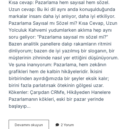
Kısa cevap: Pazarlama hem sayısal hem sözel.
Uzun cevap: Bu iki dil aynı anda konuşulduğunda
markalar insanı daha iyi anlıyor, daha iyi etkiliyor.
Pazarlama Sayısal mı Sözel mi? Kısa Cevap, Uzun
Yolculuk Kahvemi yudumlarken aklıma hep aynı
soru geliyor: “Pazarlama sayısal mı sözel mi?”
Bazen analitik panellere dalıp rakamların ritmini
dinliyorum; bazen de iyi yazılmış bir sloganın, bir
müşterinin zihninde nasıl yer ettiğini düşünüyorum.
Ve şuna inanıyorum: Pazarlama, hem zekânın
grafikleri hem de kalbin hikâyeleridir. İkisini
birbirinden ayırdığımızda bir şeyler eksik kalır;
birini fazla parlatırsak ötekinin gölgesi uzar.
Kökenler: Çarşıdan CRM’e, Hikâyeden Hanelere
Pazarlamanın kökleri, eski bir pazar yerinde
başlayıp…
Pazarlama
Devamını okuyun
2 Yorum