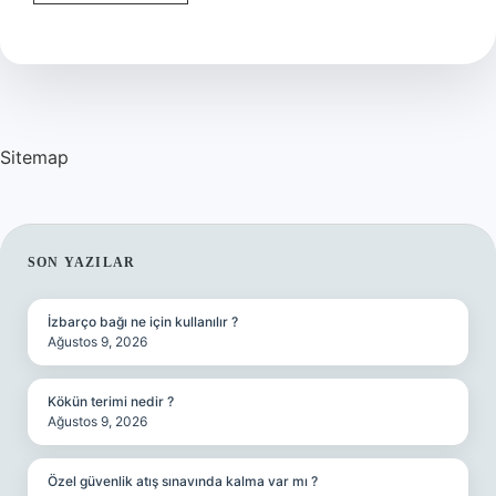
sayısal
mı
sözel
mi
?
Sitemap
SIDEBAR
SON YAZILAR
İzbarço bağı ne için kullanılır ?
Ağustos 9, 2026
Kökün terimi nedir ?
Ağustos 9, 2026
Özel güvenlik atış sınavında kalma var mı ?