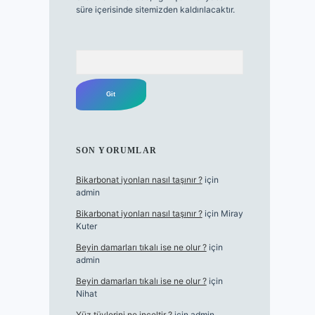
süre içerisinde sitemizden kaldırılacaktır.
Arama
SON YORUMLAR
Bikarbonat iyonları nasıl taşınır ?
için
admin
Bikarbonat iyonları nasıl taşınır ?
için
Miray
Kuter
Beyin damarları tıkalı ise ne olur ?
için
admin
Beyin damarları tıkalı ise ne olur ?
için
Nihat
Yüz tüylerini ne inceltir ?
için
admin