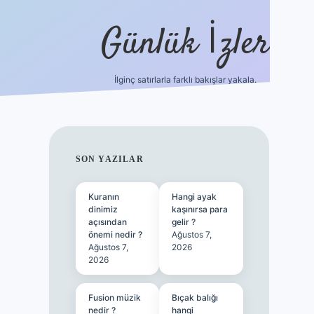
Günlük İzler
İlginç satırlarla farklı bakışlar yakala.
ilbet
SIDEBAR
SON YAZILAR
Kuranın
Hangi ayak
dinimiz
kaşınırsa para
açısından
gelir ?
önemi nedir ?
Ağustos 7,
Ağustos 7,
2026
2026
Fusion müzik
Bıçak balığı
nedir ?
hangi