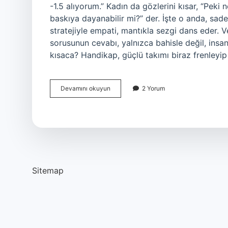
-1.5 alıyorum.” Kadın da gözlerini kısar, “Pek
baskıya dayanabilir mi?” der. İşte o anda, sade
stratejiyle empati, mantıkla sezgi dans eder. 
sorusunun cevabı, yalnızca bahisle değil, insan 
kısaca? Handikap, güçlü takımı biraz frenleyi
Handikaplı
Devamını okuyun
2 Yorum
maç
nasıl
oynanır
?
Sitemap