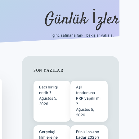
Günlük İzler
İlginç satırlarla farklı bakışlar yakala.
ilbet
SIDEBAR
SON YAZILAR
Bacı birliği
Aşil
nedir ?
tendonuna
Ağustos 5,
PRP yapılır mı
2026
?
Ağustos 5,
2026
Gerçekçi
Etin kilosu ne
filmlere ne
kadar 2025 ?