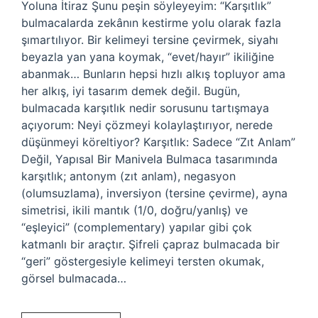
Yoluna İtiraz Şunu peşin söyleyeyim: “Karşıtlık”
bulmacalarda zekânın kestirme yolu olarak fazla
şımartılıyor. Bir kelimeyi tersine çevirmek, siyahı
beyazla yan yana koymak, “evet/hayır” ikiliğine
abanmak… Bunların hepsi hızlı alkış topluyor ama
her alkış, iyi tasarım demek değil. Bugün,
bulmacada karşıtlık nedir sorusunu tartışmaya
açıyorum: Neyi çözmeyi kolaylaştırıyor, nerede
düşünmeyi köreltiyor? Karşıtlık: Sadece “Zıt Anlam”
Değil, Yapısal Bir Manivela Bulmaca tasarımında
karşıtlık; antonym (zıt anlam), negasyon
(olumsuzlama), inversiyon (tersine çevirme), ayna
simetrisi, ikili mantık (1/0, doğru/yanlış) ve
“eşleyici” (complementary) yapılar gibi çok
katmanlı bir araçtır. Şifreli çapraz bulmacada bir
“geri” göstergesiyle kelimeyi tersten okumak,
görsel bulmacada…