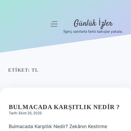
Günlük İzler
menüyü
aç
İlginç satırlarla farklı bakışlar yakala.
Anasayfa
Gizlilik Politikası
Yasal Uyarı
ETIKET:
TL
Hakkımızda
BULMACADA KARŞITLIK NEDIR ?
Tarih: Ekim 25, 2025
Bulmacada Karşıtlık Nedir? Zekânın Kestirme