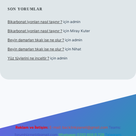
SON YORUMLAR
Bikarbonat iyonları nasıl taşınır ?
için
admin
Bikarbonat iyonları nasıl taşınır ?
için
Miray Kuter
Beyin damarları tıkalı ise ne olur ?
için
admin
Beyin damarları tıkalı ise ne olur ?
için
Nihat
Yüz tüylerini ne inceltir ?
için
admin
bet
Reklam ve İletişim:
E-mail:
backlinkpaneli@gmail.com
Teams:
forumhizmeti@gmail.com
Whatsapp: 0262 606 0 726
Telegram: