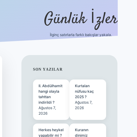
Günlük İzler
İlginç satırlarla farklı bakışlar yakala.
ilbet
SIDEBAR
SON YAZILAR
II. Abdülhamit
Kurtalan
hangi olayla
nüfusu kaç
tahttan
2025 ?
indirildi ?
Ağustos 7,
Ağustos 7,
2026
2026
Herkes heykel
Kuranın
yapabilir mi ?
dinimiz