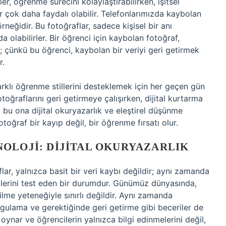
er, öğrenme sürecini kolaylaştırabilirken, işitsel
er çok daha faydalı olabilir. Telefonlarımızda kaybolan
örneğidir. Bu fotoğraflar, sadece kişisel bir anı
olabilirler. Bir öğrenci için kaybolan fotoğraf,
 çünkü bu öğrenci, kaybolan bir veriyi geri getirmek
r.
arklı öğrenme stillerini desteklemek için her geçen gün
toğraflarını geri getirmeye çalışırken, dijital kurtarma
, bu ona dijital okuryazarlık ve eleştirel düşünme
otoğraf bir kayıp değil, bir öğrenme fırsatı olur.
OLOJI: DIJITAL OKURYAZARLIK
ar, yalnızca basit bir veri kaybı değildir; aynı zamanda
rilerini test eden bir durumdur. Günümüz dünyasında,
ilme yeteneğiyle sınırlı değildir. Aynı zamanda
gulama ve gerektiğinde geri getirme gibi beceriler de
 oynar ve öğrencilerin yalnızca bilgi edinmelerini değil,