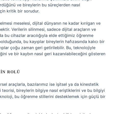
rdüğünü ve bireylerin bu süreçlerden nasıl
in kritik bir sorudur.
gelmesi meselesi, dijital dünyanın ne kadar kırılgan ve
ir. Verilerin silinmesi, sadece dijital araçların ve
nda bu cihazlar aracılığıyla elde ettiğimiz öğrenme
bolduğunda, bu kayıplar bireylerin hafızasında kalıcı bir
ıplar çoğu zaman geri getirilebilir. Bu, teknolojiyle
ğini ve bir kaybın nasıl geri kazanılabileceğini gösteren
NIN ROLÜ
sel araçlarla, bazılarımız ise işitsel ya da kinestetik
eorisi, bireylerin bilgiye nasıl eriştiklerini ve bu bilgiyi
knoloji, bu öğrenme stillerini desteklemek için güçlü bir