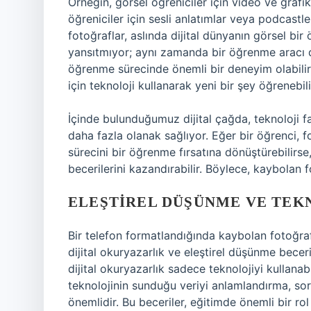
Örneğin, görsel öğreniciler için video ve grafikl
öğreniciler için sesli anlatımlar veya podcastl
fotoğraflar, aslında dijital dünyanın görsel bir 
yansıtmıyor; aynı zamanda bir öğrenme aracı da 
öğrenme sürecinde önemli bir deneyim olabilir;
için teknoloji kullanarak yeni bir şey öğrenebili
İçinde bulunduğumuz dijital çağda, teknoloji f
daha fazla olanak sağlıyor. Eğer bir öğrenci, fo
sürecini bir öğrenme fırsatına dönüştürebilirse
becerilerini kazandırabilir. Böylece, kaybolan f
ELEŞTIREL DÜŞÜNME VE TEKN
Bir telefon formatlandığında kaybolan fotoğrafl
dijital okuryazarlık ve eleştirel düşünme bece
dijital okuryazarlık sadece teknolojiyi kullanab
teknolojinin sunduğu veriyi anlamlandırma, sor
önemlidir. Bu beceriler, eğitimde önemli bir rol