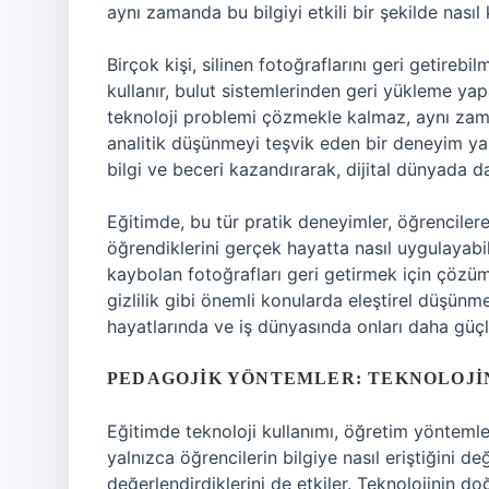
aynı zamanda bu bilgiyi etkili bir şekilde nasıl
Birçok kişi, silinen fotoğraflarını geri getirebil
kullanır, bulut sistemlerinden geri yükleme ya
teknoloji problemi çözmekle kalmaz, aynı zama
analitik düşünmeyi teşvik eden bir deneyim yaratı
bilgi ve beceri kazandırarak, dijital dünyada dah
Eğitimde, bu tür pratik deneyimler, öğrencilere
öğrendiklerini gerçek hayatta nasıl uygulayabil
kaybolan fotoğrafları geri getirmek için çözüm a
gizlilik gibi önemli konularda eleştirel düşünme 
hayatlarında ve iş dünyasında onları daha güçlü 
PEDAGOJIK YÖNTEMLER: TEKNOLOJI
Eğitimde teknoloji kullanımı, öğretim yöntemle
yalnızca öğrencilerin bilgiye nasıl eriştiğini değ
değerlendirdiklerini de etkiler. Teknolojinin doğ