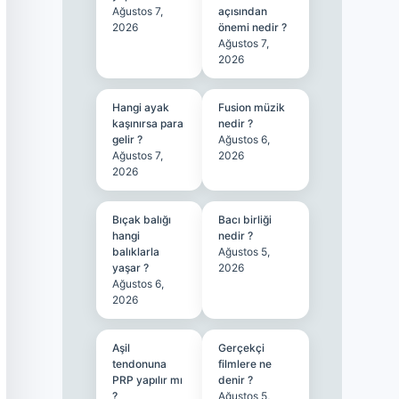
Ağustos 7,
açısından
2026
önemi nedir ?
Ağustos 7,
2026
Hangi ayak
Fusion müzik
kaşınırsa para
nedir ?
gelir ?
Ağustos 6,
Ağustos 7,
2026
2026
Bıçak balığı
Bacı birliği
hangi
nedir ?
balıklarla
Ağustos 5,
yaşar ?
2026
Ağustos 6,
2026
Aşil
Gerçekçi
tendonuna
filmlere ne
PRP yapılır mı
denir ?
?
Ağustos 5,