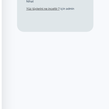
Nihat
Yüz tüylerini ne inceltir ?
için
admin