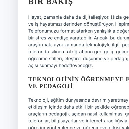
BIR BAKIŞ
Hayat, zamanla daha da dijitalleşiyor. Hızla gel
ve iş hayatımızı derinden dönüştürüyor. Hepimi
Telefonumuzu format atarken yanlışlıkla değerli 
bir stres ve endişe yaratabilir. Ancak, bu duru
araştırmak, aynı zamanda teknolojiyle ilgili pe
telefonda silinen fotoğrafların geri gelip gelme
öğrenme stilleri, eleştirel düşünme ve pedagoj
açısı sunmayı hedefleyeceğiz.
TEKNOLOJININ ÖĞRENMEYE E
VE PEDAGOJI
Teknoloji, eğitim dünyasında devrim yaratmaya 
etkileşim içinde daha etkili bir şekilde öğrene
araçların pedagojik açıdan nasıl kullanılması 
telefonlar, bilgisayarlar ve internet aracılığıyla
öğretim yöntemlerine ve öğrenmeye etkisi yalnız