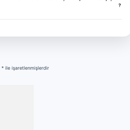
?
r
*
ile işaretlenmişlerdir