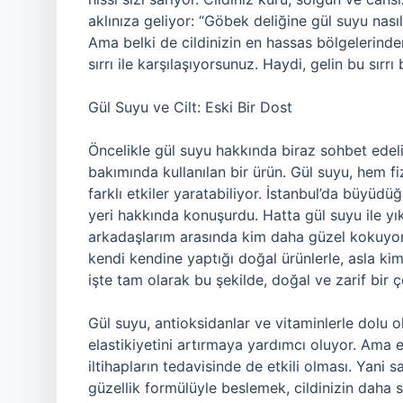
aklınıza geliyor: “Göbek deliğine gül suyu nasıl
Ama belki de cildinizin en hassas bölgelerinde
sırrı ile karşılaşıyorsunuz. Haydi, gelin bu sırrı
Gül Suyu ve Cilt: Eski Bir Dost
Öncelikle gül suyu hakkında biraz sohbet edeli
bakımında kullanılan bir ürün. Gül suyu, hem f
farklı etkiler yaratabiliyor. İstanbul’da büyü
yeri hakkında konuşurdu. Hatta gül suyu ile y
arkadaşlarım arasında kim daha güzel kokuyor d
kendi kendine yaptığı doğal ürünlerle, asla ki
işte tam olarak bu şekilde, doğal ve zarif bir 
Gül suyu, antioksidanlar ve vitaminlerle dolu 
elastikiyetini artırmaya yardımcı oluyor. Ama en 
iltihapların tedavisinde de etkili olması. Yani
güzellik formülüyle beslemek, cildinizin daha s