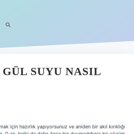
 GÜL SUYU NASIL
k için hazırlık yapıyorsunuz ve aniden bir akıl kırıklığı
nsız. O an, belki de daha önce hiç duymadığınız bir çözüm