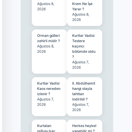
Ağustos 8,
Krem Ne İşe
2026
Yarar ?
Ağustos 8,
2026
Orman gülleri
Kurtlar Vadisi
zehirli midir ?
Testere
Ağustos 8,
kaçıncı
2026
bölümde oldu
?
Ağustos 7,
2026
Kurtlar Vadisi
II. Abdülhamit
Kaos nereden
hangi olayla
izlenir ?
tahttan
Ağustos 7,
indirildi ?
2026
Ağustos 7,
2026
Kurtalan
Herkes heykel
nüfusu kaç
yapabilir mi ?