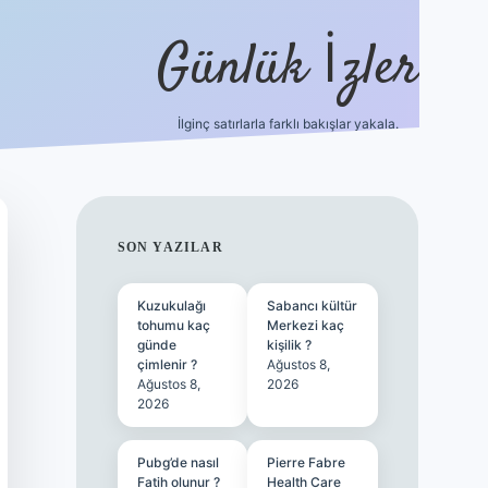
Günlük İzler
İlginç satırlarla farklı bakışlar yakala.
ilbet
SIDEBAR
SON YAZILAR
Kuzukulağı
Sabancı kültür
tohumu kaç
Merkezi kaç
günde
kişilik ?
çimlenir ?
Ağustos 8,
Ağustos 8,
2026
2026
Pubg’de nasıl
Pierre Fabre
Fatih olunur ?
Health Care