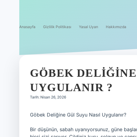
Anasayfa
Gizlilik Politikası
Yasal Uyarı
Hakkımızda
GÖBEK DELIĞINE
UYGULANIR ?
Tarih: Nisan 26, 2026
Göbek Deliğine Gül Suyu Nasıl Uygulanır?
Bir düşünün, sabah uyanıyorsunuz, güne başlama
hissi sizi sarıyor. Cildiniz kuru, solgun ve ca