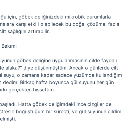
duğu için, göbek deliğinizdeki mikrobik durumlarla
nmalara karşı etkili olabilecek bu doğal çözüme, fazla
 sağlığını artırabilir.
i Bakımı
suyunun göbek deliğine uygulanmasının cilde faydalı
“Ne alaka?” diye düşünmüştüm. Ancak o günlerde cilt
Gül suyu, o zamana kadar sadece yüzümde kullandığım
m dedim. Birkaç hafta boyunca gül suyunu her gün
rkı gerçekten hissettim.
başladı. Hatta göbek deliğimdeki ince çizgiler de
tresle boğuştuğum bir süreçti, ve gül suyunun cildimi
elmişti.