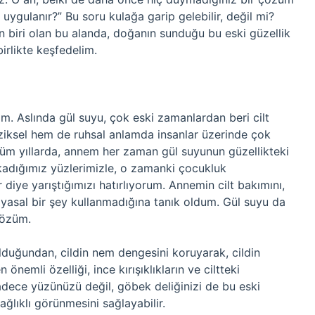
 uygulanır?” Bu soru kulağa garip gelebilir, değil mi?
n biri olan bu alanda, doğanın sunduğu bu eski güzellik
 birlikte keşfedelim.
m. Aslında gül suyu, çok eski zamanlardan beri cilt
iziksel hem de ruhsal anlamda insanlar üzerinde çok
düğüm yıllarda, annem her zaman gül suyunun güzellikteki
ıkadığımız yüzlerimizle, o zamanki çocukluk
iye yarıştığımızı hatırlıyorum. Annemin cilt bakımını,
myasal bir şey kullanmadığına tanık oldum. Gül suyu da
çözüm.
olduğundan, cildin nem dengesini koruyarak, cildin
önemli özelliği, ince kırışıklıkların ve ciltteki
 sadece yüzünüzü değil, göbek deliğinizi de bu eski
ağlıklı görünmesini sağlayabilir.