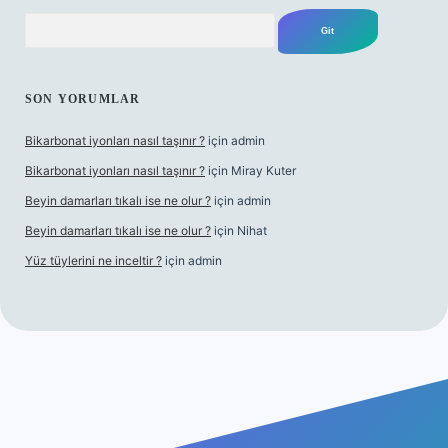
Arama
SON YORUMLAR
Bikarbonat iyonları nasıl taşınır ?
için
admin
Bikarbonat iyonları nasıl taşınır ?
için
Miray Kuter
Beyin damarları tıkalı ise ne olur ?
için
admin
Beyin damarları tıkalı ise ne olur ?
için
Nihat
Yüz tüylerini ne inceltir ?
için
admin
lbet