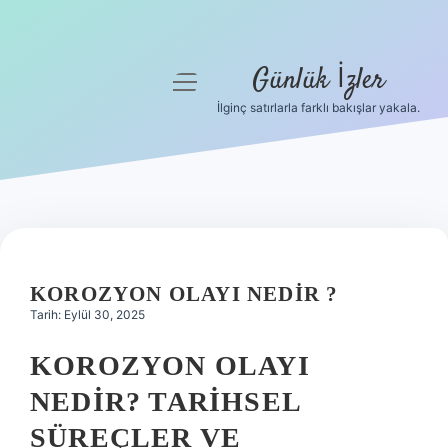
Günlük İzler
menüyü
aç
İlginç satırlarla farklı bakışlar yakala.
Anasayfa
Gizlilik Politikası
Yasal Uyarı
Hakkımızda
KOROZYON OLAYI NEDIR ?
Tarih: Eylül 30, 2025
KOROZYON OLAYI
NEDIR? TARIHSEL
SÜREÇLER VE