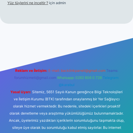
Yüz tüylerini ne inceltir ?
için
admin
Reklam ve İletişim:
E-mail:
backlinkpaneli@gmail.com
Teams:
forumhizmeti@gmail.com
Whatsapp: 0262 606 0 726
Telegram:
@karabul
Yasal Uyarı:
Sitemiz, 5651 Sayılı Kanun gereğince Bilgi Teknolojileri
ve İletişim Kurumu (BTK) tarafından onaylanmış bir Yer Sağlayıcı
olarak hizmet vermektedir. Bu nedenle, sitedeki içerikleri proaktif
olarak denetleme veya araştırma yükümlülüğümüz bulunmamaktadır.
Ancak, üyelerimiz yazdıkları içeriklerin sorumluluğunu taşımakta olup,
siteye üye olarak bu sorumluluğu kabul etmiş sayılırlar. Bu internet