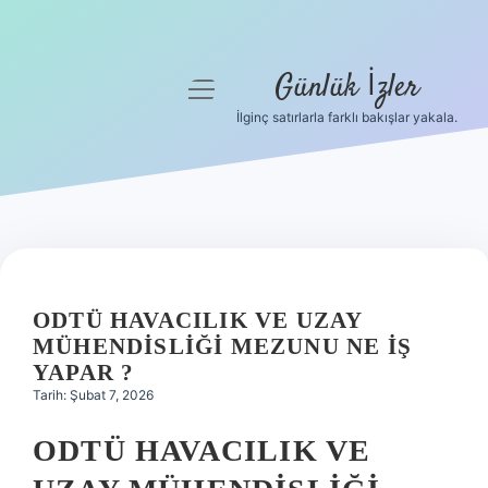
Günlük İzler
menüyü
aç
İlginç satırlarla farklı bakışlar yakala.
Anasayfa
Gizlilik Politikası
Yasal Uyarı
Hakkımızda
ODTÜ HAVACILIK VE UZAY
MÜHENDISLIĞI MEZUNU NE IŞ
YAPAR ?
Tarih: Şubat 7, 2026
ODTÜ HAVACILIK VE