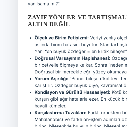
yanılsama mı?”
ZAYIF YÖNLER VE TARTIŞMAL
ALTIN DEĞIL
Ölçek ve Birim Fetişizmi:
Veriyi yanlış ölç
aslında birim hatasını büyütür. Standartlaşt
Yani “en büyük özdeğer = en kritik bileşen
Doğrusal Varsayımın Hapishanesi:
Özdeğer
bir cetvelle ölçmeye kalkar. Sonra “neden m
Doğrusal bir mercekle eğri yüzey okumaya 
Yorum Aşırılığı:
“Birinci bileşen ‘kaliteyi’ te
karıştırır. Özdeğer büyük diye, kavramsal 
Kondisyon ve Gürültü Hassasiyeti:
Kötü koş
kurşun gibi ağır hatalarla ezer. En küçük bi
hayali kümeler.
Karşılaştırma Tuzakları:
Farklı örneklem büy
Mahalanobis) ve farklı ön-işlem adımları öz
birinci bileşeniyle bu yılın birinci bileşeni