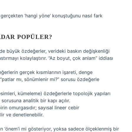
 gerçekten ‘hangi yöne’ konuştuğunu nasıl fark
ADAR POPÜLER?
e büyük özdeğerler, verideki baskın değişkenliği
stırmayı kolaylaştırır. “Az boyut, çok anlam” iddiası
erlerin gerçek kısımlarının işareti, denge
n “patlar mı, sönümlenir mi?” sorusu özdeğerle
simleri, kümeleme) özdeğerlerle topolojik yapıları
orusuna analitik bir kapı açılır.
rin omurgasıdır; sayısal lineer cebir
ir ve denetlenebilir.
n ‘önem’i mi gösteriyor, yoksa sadece ölçeklenmiş bir