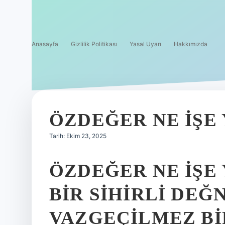
Anasayfa
Gizlilik Politikası
Yasal Uyarı
Hakkımızda
ÖZDEĞER NE IŞE 
Tarih: Ekim 23, 2025
ÖZDEĞER NE İŞE
BIR SIHIRLI DEĞ
VAZGEÇILMEZ BI