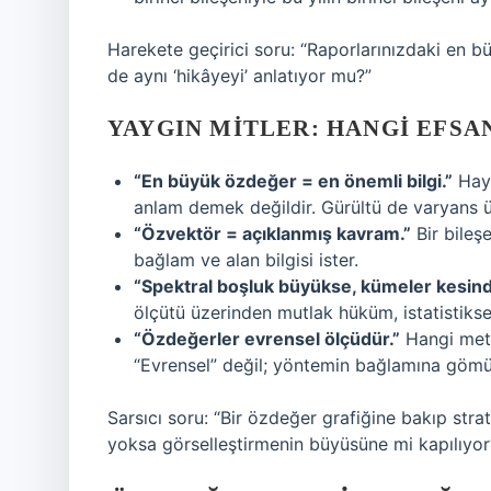
Harekete geçirici soru: “Raporlarınızdaki en b
de aynı ‘hikâyeyi’ anlatıyor mu?”
YAYGIN MITLER: HANGI EFSA
“En büyük özdeğer = en önemli bilgi.”
Hayı
anlam demek değildir. Gürültü de varyans ür
“Özvektör = açıklanmış kavram.”
Bir bileşe
bağlam ve alan bilgisi ister.
“Spektral boşluk büyükse, kümeler kesindi
ölçütü üzerinden mutlak hüküm, istatistiksel
“Özdeğerler evrensel ölçüdür.”
Hangi metr
“Evrensel” değil; yöntemin bağlamına gömü
Sarsıcı soru: “Bir özdeğer grafiğine bakıp strate
yoksa görselleştirmenin büyüsüne mi kapılıyor