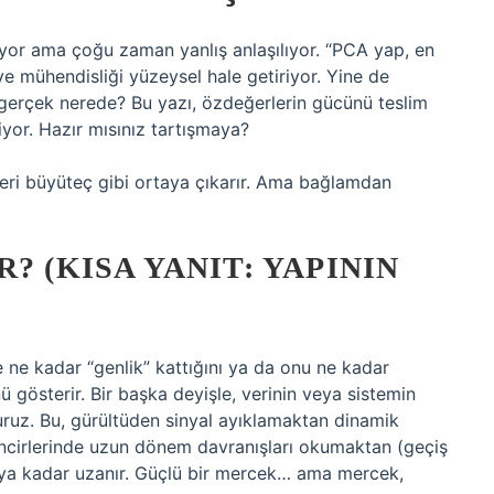
yor ama çoğu zaman yanlış anlaşılıyor. “PCA yap, en
 ve mühendisliği yüzeysel hale getiriyor. Yine de
 gerçek nerede? Bu yazı, özdeğerlerin gücünü teslim
iyor. Hazır mısınız tartışmaya?
ileri büyüteç gibi ortaya çıkarır. Ama bağlamdan
? (KISA YANIT: YAPININ
 ne kadar “genlik” kattığını ya da onu ne kadar
 gösterir. Bir başka deyişle, verinin veya sistemin
uruz. Bu, gürültüden sinyal ayıklamaktan dinamik
zincirlerinde uzun dönem davranışları okumaktan (geçiş
maya kadar uzanır. Güçlü bir mercek… ama mercek,