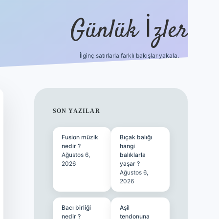
Günlük İzler
İlginç satırlarla farklı bakışlar yakala.
ilbet
SIDEBAR
SON YAZILAR
Fusion müzik
Bıçak balığı
nedir ?
hangi
Ağustos 6,
balıklarla
2026
yaşar ?
Ağustos 6,
2026
Bacı birliği
Aşil
nedir ?
tendonuna