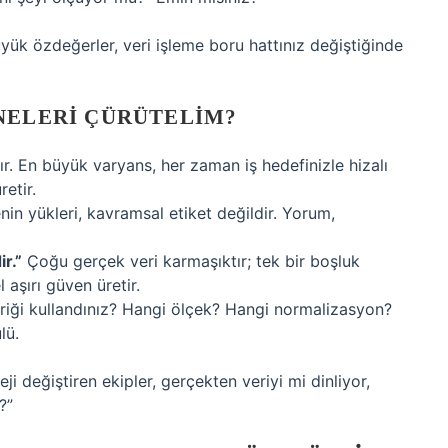
üyük özdeğerler, veri işleme boru hattınız değiştiğinde
NELERI ÇÜRÜTELIM?
r. En büyük varyans, her zaman iş hedefinizle hizalı
etir.
nin yükleri, kavramsal etiket değildir. Yorum,
r.”
Çoğu gerçek veri karmaşıktır; tek bir boşluk
 aşırı güven üretir.
iği kullandınız? Hangi ölçek? Hangi normalizasyon?
lü.
ji değiştiren ekipler, gerçekten veriyi mi dinliyor,
?”