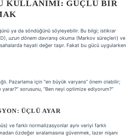
 KULLANIMI: GÜÇLÜ BIR
MAK
ünü ya da söndüğünü söyleyebilir. Bu bilgi;
istikrar
VD),
uzun dönem davranış
okuma (Markov süreçleri) ve
 sahalarda hayati değer taşır. Fakat bu gücü uygularken
ğlı. Pazarlama için “en büyük varyans” önem olabilir;
işe yarar?” sorusunu, “Ben neyi optimize ediyorum?”
SYON: ÜÇLÜ AYAR
nüs) ve farklı normalizasyonlar aynı veriyi farklı
apmadan özdeğer sıralamasına güvenmek, lazer nişanı