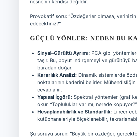
nesnenin kendisi değildir.
Provokatif soru: “Özdeğerler olmasa, verinizin
edecektiniz?”
GÜÇLÜ YÖNLER: NEDEN BU K
Sinyal–Gürültü Ayrımı:
PCA gibi yöntemlerd
taşır. Bu, boyut indirgemeyi ve gürültüyü ba
buradan doğar.
Kararlılık Analizi:
Dinamik sistemlerde özdeğ
noktalarının kaderini belirler. Mühendisliği
cevaplanır.
Yapısal İçgörü:
Spektral yöntemler (graf ke
okur. “Topluluklar var mı, nerede kopuyor?” s
Hesaplanabilirlik ve Standartlık:
Lineer cebi
kütüphaneleriyle ölçeklenebilir, tekrarlanabil
Şu soruyu sorun: “Büyük bir özdeğer, gerçekte