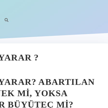
YARAR ?
 YARAR? ABARTILAN
NEK MI, YOKSA
R BÜYÜTEÇ MI?