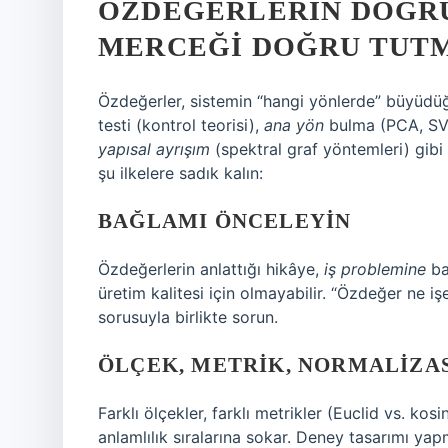
ÖZDEĞERLERIN DOĞRU
MERCEĞI DOĞRU TUT
Özdeğerler, sistemin “hangi yönlerde” büyüdüğ
testi (kontrol teorisi),
ana yön
bulma (PCA, S
yapısal ayrışım
(spektral graf yöntemleri) gibi
şu ilkelere sadık kalın:
BAĞLAMI ÖNCELEYIN
Özdeğerlerin anlattığı hikâye,
iş problemine
ba
üretim kalitesi için olmayabilir. “Özdeğer ne 
sorusuyla birlikte sorun.
ÖLÇEK, METRIK, NORMALIZA
Farklı ölçekler, farklı metrikler (Euclid vs. kosi
anlamlılık sıralarına sokar. Deney tasarımı y