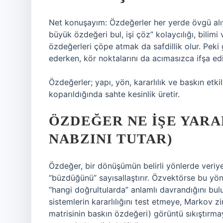
Net konuşayım: Özdeğerler her yerde övgü alı
büyük özdeğeri bul, işi çöz” kolaycılığı, bilimi
özdeğerleri çöpe atmak da safdillik olur. Peki
ederken, kör noktalarını da acımasızca ifşa ed
Özdeğerler; yapı, yön, kararlılık ve baskın etk
koparıldığında sahte kesinlik üretir.
ÖZDEĞER NE İŞE YARAR
NABZINI TUTAR)
Özdeğer, bir dönüşümün belirli yönlerde veriye
“büzdüğünü” sayısallaştırır. Özvektörse bu yönü
“hangi doğrultularda” anlamlı davrandığını bul
sistemlerin kararlılığını test etmeye, Markov 
matrisinin baskın özdeğeri) görüntü sıkıştır