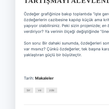
TARTIŞMAYI ALEVLEN
Özdeğer grafiğinize bakıp toplantıda “işte ge
özdeğerlerin cazibesine kapılıp küçük ama kriti
yapıyor olabilirsiniz. Peki sizin projenizde;
en 
verdiriyor? Ya verinin ölçeği değiştiğinde “ön
Son soru: Bir dahaki sunumda, özdeğerleri son
var mısınız? Çünkü özdeğerler, tek başına kara
yaklaştıran güçlü bir büyüteçtir.
Tarih:
Makaleler
bir
ve
zde