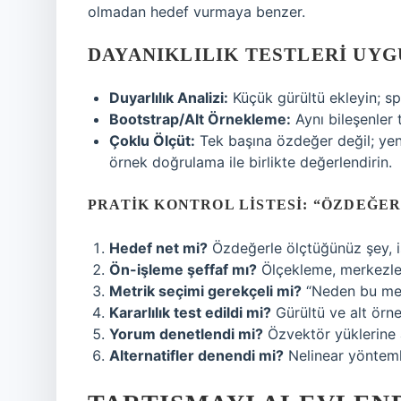
olmadan hedef vurmaya benzer.
DAYANIKLILIK TESTLERI UYG
Duyarlılık Analizi:
Küçük gürültü ekleyin; sp
Bootstrap/Alt Örnekleme:
Aynı bileşenler 
Çoklu Ölçüt:
Tek başına özdeğer değil; yen
örnek doğrulama ile birlikte değerlendirin.
PRATIK KONTROL LISTESI: “ÖZDEĞER
Hedef net mi?
Özdeğerle ölçtüğünüz şey, iş
Ön-işleme şeffaf mı?
Ölçekleme, merkezlem
Metrik seçimi gerekçeli mi?
“Neden bu mes
Kararlılık test edildi mi?
Gürültü ve alt örn
Yorum denetlendi mi?
Özvektör yüklerine 
Alternatifler denendi mi?
Nelinear yöntemle