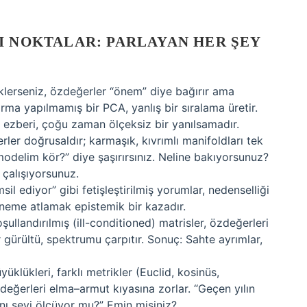
I NOKTALAR: PARLAYAN HER ŞEY
eklerseniz, özdeğerler “önem” diye bağırır ama
ırma yapılmamış bir PCA, yanlış bir sıralama üretir.
” ezberi, çoğu zaman ölçeksiz bir yanılsamadır.
ler doğrusaldır; karmaşık, kıvrımlı manifoldları tek
odelim kör?” diye şaşırırsınız. Neline bakıyorsunuz?
çalışıyorsunuz.
msil ediyor” gibi fetişleştirilmiş yorumlar, nedenselliği
öneme atlamak epistemik bir kazadır.
ullandırılmış (ill-conditioned) matrisler, özdeğerleri
r gürültü, spektrumu çarpıtır. Sonuç: Sahte ayrımlar,
üklükleri, farklı metrikler (Euclid, kosinüs,
değerleri elma–armut kıyasına zorlar. “Geçen yılın
 aynı şeyi ölçüyor mu?” Emin misiniz?