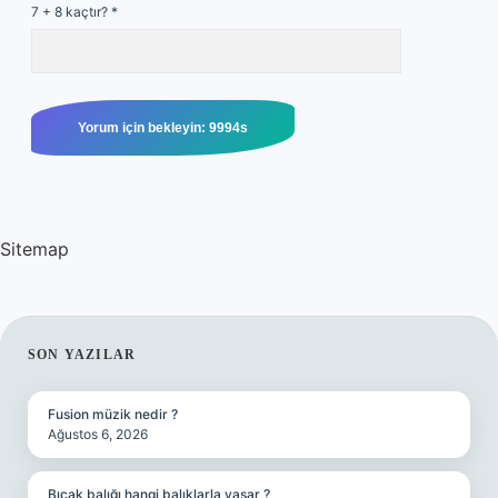
7 + 8 kaçtır?
*
Sitemap
SIDEBAR
SON YAZILAR
Fusion müzik nedir ?
Ağustos 6, 2026
Bıçak balığı hangi balıklarla yaşar ?