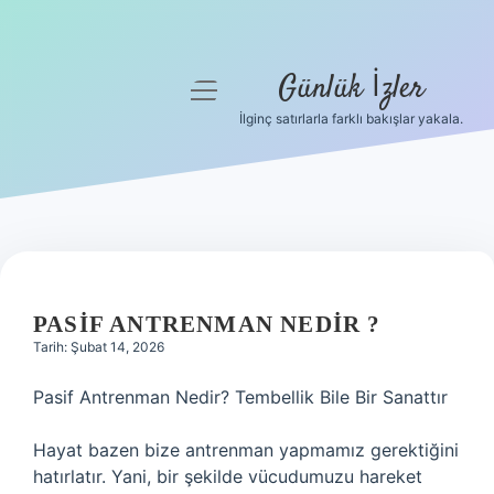
Günlük İzler
menüyü
aç
İlginç satırlarla farklı bakışlar yakala.
Anasayfa
Gizlilik Politikası
Yasal Uyarı
Hakkımızda
PASIF ANTRENMAN NEDIR ?
Tarih: Şubat 14, 2026
Pasif Antrenman Nedir? Tembellik Bile Bir Sanattır
Hayat bazen bize antrenman yapmamız gerektiğini
hatırlatır. Yani, bir şekilde vücudumuzu hareket