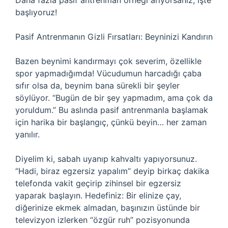
Daha fazla pasif antrenman örneği arıyorsanız, işte
başlıyoruz!
Pasif Antrenmanın Gizli Fırsatları: Beyninizi Kandırın
Bazen beynimi kandırmayı çok severim, özellikle
spor yapmadığımda! Vücudumun harcadığı çaba
sıfır olsa da, beynim bana sürekli bir şeyler
söylüyor. “Bugün de bir şey yapmadım, ama çok da
yoruldum.” Bu aslında pasif antrenmanla başlamak
için harika bir başlangıç, çünkü beyin… her zaman
yanılır.
Diyelim ki, sabah uyanıp kahvaltı yapıyorsunuz.
“Hadi, biraz egzersiz yapalım” deyip birkaç dakika
telefonda vakit geçirip zihinsel bir egzersiz
yaparak başlayın. Hedefiniz: Bir elinize çay,
diğerinize ekmek almadan, başınızın üstünde bir
televizyon izlerken “özgür ruh” pozisyonunda