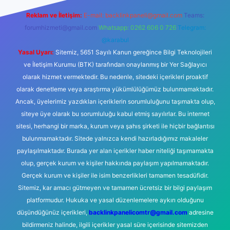
Reklam ve İletişim:
E-mail:
backlinkpaneli@gmail.com
Teams:
forumhizmeti@gmail.com
Whatsapp: 0262 606 0 726
Telegram:
@karabul
Yasal Uyarı:
Sitemiz, 5651 Sayılı Kanun gereğince Bilgi Teknolojileri
ve İletişim Kurumu (BTK) tarafından onaylanmış bir Yer Sağlayıcı
olarak hizmet vermektedir. Bu nedenle, sitedeki içerikleri proaktif
olarak denetleme veya araştırma yükümlülüğümüz bulunmamaktadır.
Ancak, üyelerimiz yazdıkları içeriklerin sorumluluğunu taşımakta olup,
siteye üye olarak bu sorumluluğu kabul etmiş sayılırlar. Bu internet
sitesi, herhangi bir marka, kurum veya şahıs şirketi ile hiçbir bağlantısı
bulunmamaktadır. Sitede yalnızca kendi hazırladığımız makaleler
paylaşılmaktadır. Burada yer alan içerikler haber niteliği taşımamakta
olup, gerçek kurum ve kişiler hakkında paylaşım yapılmamaktadır.
Gerçek kurum ve kişiler ile isim benzerlikleri tamamen tesadüfidir.
Sitemiz, kar amacı gütmeyen ve tamamen ücretsiz bir bilgi paylaşım
platformudur. Hukuka ve yasal düzenlemelere aykırı olduğunu
düşündüğünüz içerikleri,
backlinkpanelicomtr@gmail.com
adresine
bildirmeniz halinde, ilgili içerikler yasal süre içerisinde sitemizden