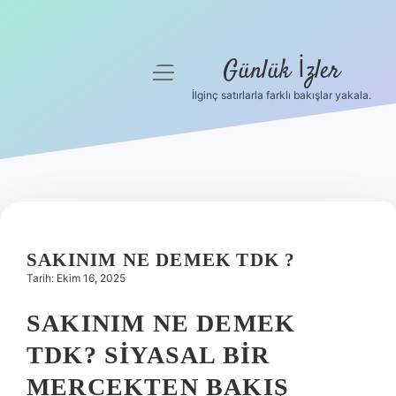
Günlük İzler
menüyü
aç
İlginç satırlarla farklı bakışlar yakala.
Anasayfa
Gizlilik Politikası
Yasal Uyarı
Hakkımızda
SAKINIM NE DEMEK TDK ?
Tarih: Ekim 16, 2025
SAKINIM NE DEMEK
TDK? SIYASAL BIR
MERCEKTEN BAKIŞ