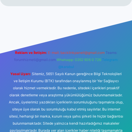
bet
Reklam ve İletişim:
E-mail:
backlinkpaneli@gmail.com
Teams:
forumhizmeti@gmail.com
Whatsapp: 0262 606 0 726
Telegram:
@karabul
Yasal Uyarı:
Sitemiz, 5651 Sayılı Kanun gereğince Bilgi Teknolojileri
ve İletişim Kurumu (BTK) tarafından onaylanmış bir Yer Sağlayıcı
olarak hizmet vermektedir. Bu nedenle, sitedeki içerikleri proaktif
olarak denetleme veya araştırma yükümlülüğümüz bulunmamaktadır.
Ancak, üyelerimiz yazdıkları içeriklerin sorumluluğunu taşımakta olup,
siteye üye olarak bu sorumluluğu kabul etmiş sayılırlar. Bu internet
sitesi, herhangi bir marka, kurum veya şahıs şirketi ile hiçbir bağlantısı
bulunmamaktadır. Sitede yalnızca kendi hazırladığımız makaleler
paylaşılmaktadır. Burada yer alan içerikler haber niteliği taşımamakta