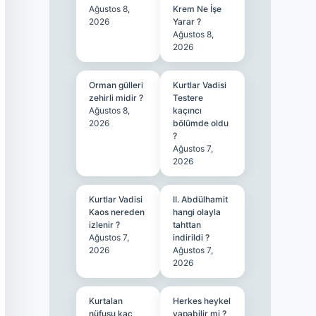
Ağustos 8,
Krem Ne İşe
2026
Yarar ?
Ağustos 8,
2026
Orman gülleri
Kurtlar Vadisi
zehirli midir ?
Testere
Ağustos 8,
kaçıncı
2026
bölümde oldu
?
Ağustos 7,
2026
Kurtlar Vadisi
II. Abdülhamit
Kaos nereden
hangi olayla
izlenir ?
tahttan
Ağustos 7,
indirildi ?
2026
Ağustos 7,
2026
Kurtalan
Herkes heykel
nüfusu kaç
yapabilir mi ?