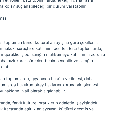
nsiyet rolleri, bazı toplumlarda, erkeğin daha fazla
 kolay suçlanabileceği bir durum yaratabilir.
ması
r toplumun kendi kültürel anlayışına göre şekillenir.
rin hukuki süreçlere katılımını belirler. Bazı toplumlarda,
im gereklidir; bu, sanığın mahkemeye katılımının zorunlu
ha hızlı karar süreçleri benimsenebilir ve sanığın
labilir.
olan toplumlarda, gıyabında hüküm verilmesi, daha
oplumlarda hukukun birey haklarını koruyarak işlemesi
 hakların ihlali olarak algılanabilir.
nda, farklı kültürel pratiklerin adaletin işleyişindeki
uk karşısında eşitlik anlayışının, kültürel geçmiş ve