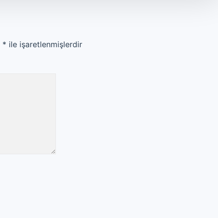
r
*
ile işaretlenmişlerdir