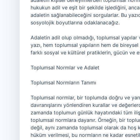
adaletin kişisel deneyimlerden toplumsal norml
hukukun adil ve eşit bir şekilde işlediğini, an
adaletin sağlanabileceğini sorgularlar. Bu yaz
sosyolojik boyutlarına odaklanacağız.
Adaletin adil olup olmadığı, toplumsal yapılar v
yazı, hem toplumsal yapıların hem de bireysel h
farklı sosyal ve kültürel pratiklerin, gücün ve e
Toplumsal Normlar ve Adalet
Toplumsal Normların Tanımı
Toplumsal normlar, bir toplumda doğru ve yanl
davranışlarını yönlendiren kurallar ve değerler
zamanda toplumun günlük hayatındaki tüm ilişki
toplumsal normlara dayanır. Örneğin, bir topl
değil, aynı zamanda toplumsal olarak da hoş 
hüküm verilmesi, bu normların ne kadar esneti