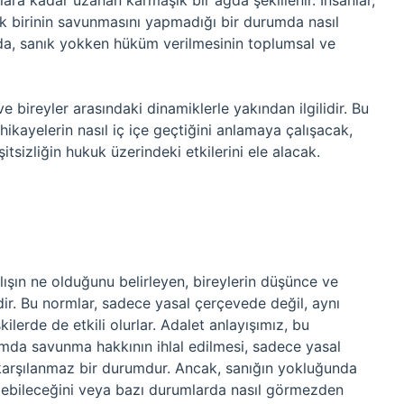
ara kadar uzanan karmaşık bir ağda şekillenir. İnsanlar,
cak birinin savunmasını yapmadığı bir durumda nasıl
ıda, sanık yokken hüküm verilmesinin toplumsal ve
e bireyler arasındaki dinamiklerle yakından ilgilidir. Bu
ikayelerin nasıl iç içe geçtiğini anlamaya çalışacak,
şitsizliğin hukuk üzerindeki etkilerini ele alacak.
ışın ne olduğunu belirleyen, bireylerin düşünce ve
dir. Bu normlar, sadece yasal çerçevede değil, aynı
lerde de etkili olurlar. Adalet anlayışımız, bu
umda savunma hakkının ihlal edilmesi, sadece yasal
karşılanmaz bir durumdur. Ancak, sanığın yokluğunda
lebileceğini veya bazı durumlarda nasıl görmezden