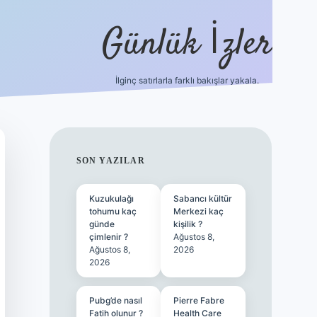
Günlük İzler
İlginç satırlarla farklı bakışlar yakala.
ilbet
SIDEBAR
SON YAZILAR
Kuzukulağı
Sabancı kültür
tohumu kaç
Merkezi kaç
günde
kişilik ?
çimlenir ?
Ağustos 8,
Ağustos 8,
2026
2026
Pubg’de nasıl
Pierre Fabre
Fatih olunur ?
Health Care