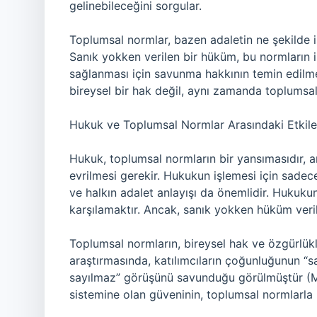
gelinebileceğini sorgular.
Toplumsal normlar, bazen adaletin ne şekilde işl
Sanık yokken verilen bir hüküm, bu normların ih
sağlanması için savunma hakkının temin edilmes
bireysel bir hak değil, aynı zamanda toplumsal
Hukuk ve Toplumsal Normlar Arasındaki Etkil
Hukuk, toplumsal normların bir yansımasıdır, 
evrilmesi gerekir. Hukukun işlemesi için sadece 
ve halkın adalet anlayışı da önemlidir. Hukukun
karşılamaktır. Ancak, sanık yokken hüküm veril
Toplumsal normların, bireysel hak ve özgürlükle
araştırmasında, katılımcıların çoğunluğunun “
sayılmaz” görüşünü savunduğu görülmüştür (M
sistemine olan güveninin, toplumsal normlarla na