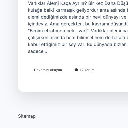
Varlıklar Alemi Kaça Ayrılır? Bir Kez Daha Düş
kulağa belki karmaşık geliyordur ama aslında 
alemi dediğimizde aslında bir nevi dünyayı ve
içindeyiz. Ama gerçekten, bu kavramı düşünd
“Benim etrafımda neler var?” Varlıklar alemi na
çalışırken aslında hem bilimsel hem de felsefi 
kabul ettiğimiz bir şey var: Bu dünyada bizler, 
sadece…
Varlıklar
Devamını okuyun
12 Yorum
alemi
kaça
ayrılır
örnek
?
Sitemap