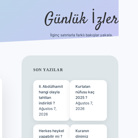
Günlük İzler
İlginç satırlarla farklı bakışlar yakala.
ilbet
SIDEBAR
SON YAZILAR
II. Abdülhamit
Kurtalan
hangi olayla
nüfusu kaç
tahttan
2025 ?
indirildi ?
Ağustos 7,
Ağustos 7,
2026
2026
Herkes heykel
Kuranın
yapabilir mi ?
dinimiz