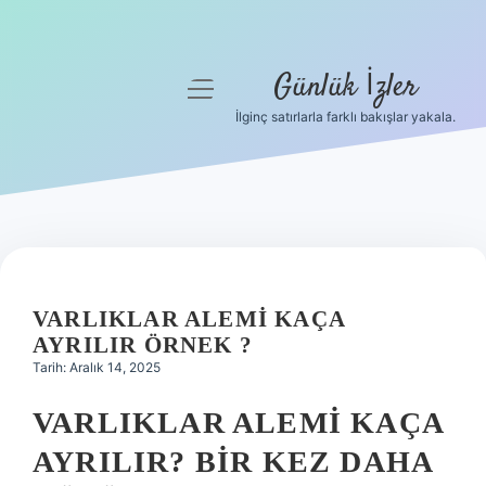
Günlük İzler
menüyü
aç
İlginç satırlarla farklı bakışlar yakala.
Anasayfa
Gizlilik Politikası
Yasal Uyarı
Hakkımızda
VARLIKLAR ALEMI KAÇA
AYRILIR ÖRNEK ?
Tarih: Aralık 14, 2025
VARLIKLAR ALEMI KAÇA
AYRILIR? BIR KEZ DAHA