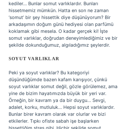
kediler… Bunlar somut varlıklardır. Bunları
hissetmemiz mümkün. Hatta en son ne zaman
‘somut’ bir şey hissettik diye düşünüyorum? Bir
arkadaşımın doğum günü hediyesi olan parfümü
koklamak gibi mesela. O kadar gerçek ki! İşte
somut varlıklar, doğrudan deneyimlediğimiz ve bir
şekilde dokunduğumuz, algıladığımız şeylerdir.
SOYUT VARLIKLAR
Peki ya soyut varlıklar? Bu kategoriyi
düşündüğümde bazen kafam karışıyor, çünkü
soyut varlıklar somut değil, gözle görülemez, ama
yine de bizim hayatımızda büyük bir yeri var.
Örneğin, bir kavram ya da bir duygu… Sevgi,
adalet, korku, mutluluk… Hepsi soyut varlıklardır.
Bunlar birer kavram olarak var olurlar ve bizi
etkilerler. Tıpkı ofiste sabah işe başlarken
hissettiğim stres gibi. Hiçbir şekilde somut