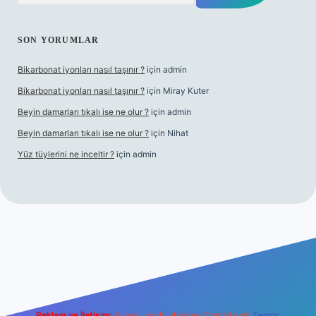
SON YORUMLAR
Bikarbonat iyonları nasıl taşınır ?
için
admin
Bikarbonat iyonları nasıl taşınır ?
için
Miray Kuter
Beyin damarları tıkalı ise ne olur ?
için
admin
Beyin damarları tıkalı ise ne olur ?
için
Nihat
Yüz tüylerini ne inceltir ?
için
admin
ilbet
Reklam ve İletişim:
E-mail:
backlinkpaneli@gmail.com
Teams: