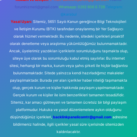
forumhizmeti@gmail.com
Whatsapp: 0262 606 0 726
Telegram:
@karabul
Yasal Uyarı:
Sitemiz, 5651 Sayılı Kanun gereğince Bilgi Teknolojileri
ve İletişim Kurumu (BTK) tarafından onaylanmış bir Yer Sağlayıcı
olarak hizmet vermektedir. Bu nedenle, sitedeki içerikleri proaktif
olarak denetleme veya araştırma yükümlülüğümüz bulunmamaktadır.
Ancak, üyelerimiz yazdıkları içeriklerin sorumluluğunu taşımakta olup,
siteye üye olarak bu sorumluluğu kabul etmiş sayılırlar. Bu internet
sitesi, herhangi bir marka, kurum veya şahıs şirketi ile hiçbir bağlantısı
bulunmamaktadır. Sitede yalnızca kendi hazırladığımız makaleler
paylaşılmaktadır. Burada yer alan içerikler haber niteliği taşımamakta
olup, gerçek kurum ve kişiler hakkında paylaşım yapılmamaktadır.
Gerçek kurum ve kişiler ile isim benzerlikleri tamamen tesadüfidir.
Sitemiz, kar amacı gütmeyen ve tamamen ücretsiz bir bilgi paylaşım
platformudur. Hukuka ve yasal düzenlemelere aykırı olduğunu
düşündüğünüz içerikleri,
backlinkpanelicomtr@gmail.com
adresine
bildirmeniz halinde, ilgili içerikler yasal süre içerisinde sitemizden
kaldırılacaktır.